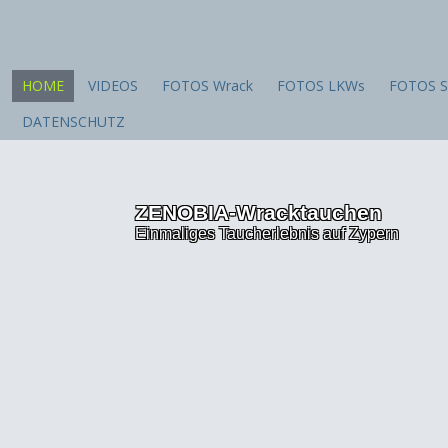
HOME
VIDEOS
FOTOS Wrack
FOTOS LKWs
FOTOS S
DATENSCHUTZ
ZENOBIA-Wracktauchen
Einmaliges Taucherlebnis auf Zypern